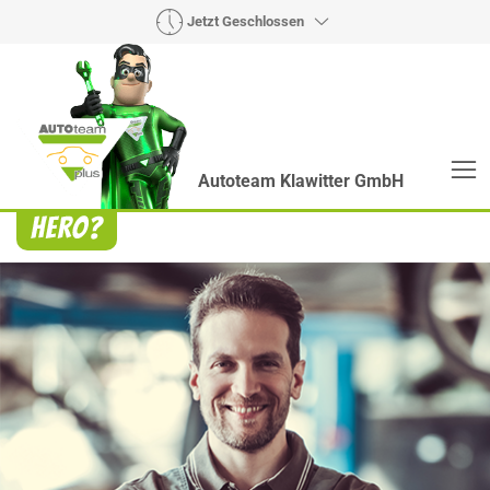
Jetzt Geschlossen
Autoteam Klawitter GmbH
Heroes? Findet man bei uns!
Wie auch wir bringen Handmaker Herby, Rollin‘
Robby und Engineering Esy mit ihrer Superpower
jeden Wagen wieder auf die Bahn.